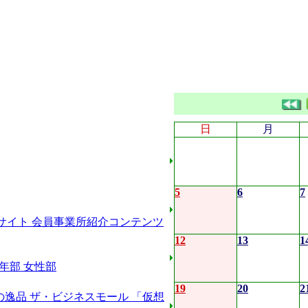
日
月
5
6
7
サイト
会員事業所紹介コンテンツ
12
13
1
年部
女性部
19
20
2
の逸品
ザ・ビジネスモール
「仮想