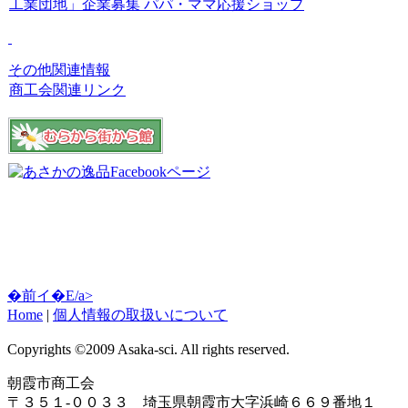
工業団地」企業募集
パパ・ママ応援ショップ
その他関連情報
商工会関連リンク
�前イ�E/a>
Home
|
個人情報の取扱いについて
Copyrights ©2009 Asaka-sci. All rights reserved.
朝霞市商工会
〒３５１-００３３ 埼玉県朝霞市大字浜崎６６９番地１