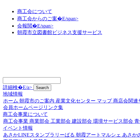
商工会について
商工会からのご案�E/span>
会報閲�E/span>
朝霞市立図書館ビジネス支援サービス
詳細検�E/a>
地域情報
ホーム
朝霞市のご案内
産業文化センター
マップ
商店会関連
会員ホームページリンク集
商工会事業について
商工会事業
商業部会
工業部会
建設部会
環境サービス部会
青
イベント情報
あさかLINEスタンプラリーばる
朝霞アートマルシェ
あさか