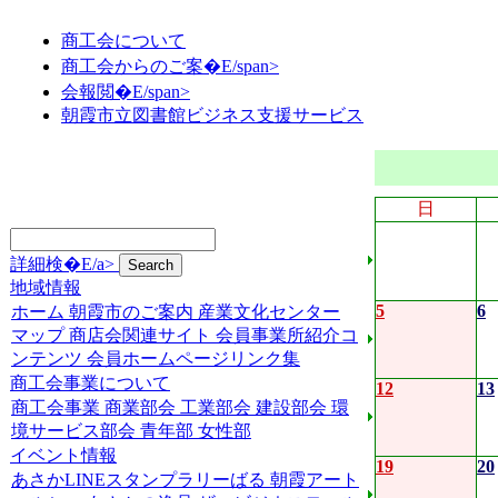
商工会について
商工会からのご案�E/span>
会報閲�E/span>
朝霞市立図書館ビジネス支援サービス
日
詳細検�E/a>
地域情報
5
6
ホーム
朝霞市のご案内
産業文化センター
マップ
商店会関連サイト
会員事業所紹介コ
ンテンツ
会員ホームページリンク集
商工会事業について
12
13
商工会事業
商業部会
工業部会
建設部会
環
境サービス部会
青年部
女性部
イベント情報
19
20
あさかLINEスタンプラリーばる
朝霞アート