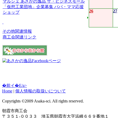
マルシェ
あさかの逸品
ザ・ビジネスモール
「仮想工業団地」企業募集
パパ・ママ応援
26
27
ショップ
その他関連情報
商工会関連リンク
�前イ�E/a>
Home
|
個人情報の取扱いについて
Copyrights ©2009 Asaka-sci. All rights reserved.
朝霞市商工会
〒３５１-００３３ 埼玉県朝霞市大字浜崎６６９番地１