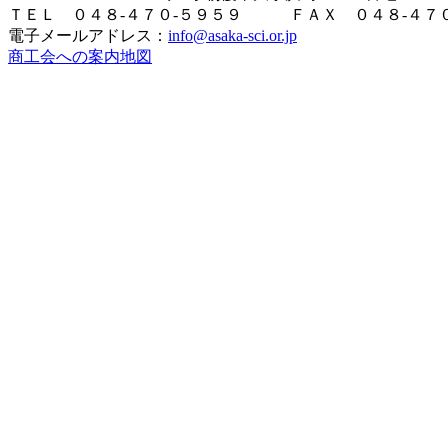
ＴＥＬ ０４８-４７０-５９５９ ＦＡＸ ０４８-４７０
電子メールアドレス：
info@asaka-sci.or.jp
商工会への案内地図