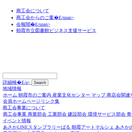
商工会について
商工会からのご案�E/span>
会報閲�E/span>
朝霞市立図書館ビジネス支援サービス
詳細検�E/a>
地域情報
ホーム
朝霞市のご案内
産業文化センター
マップ
商店会関連
会員ホームページリンク集
商工会事業について
商工会事業
商業部会
工業部会
建設部会
環境サービス部会
青
イベント情報
あさかLINEスタンプラリーばる
朝霞アートマルシェ
あさか