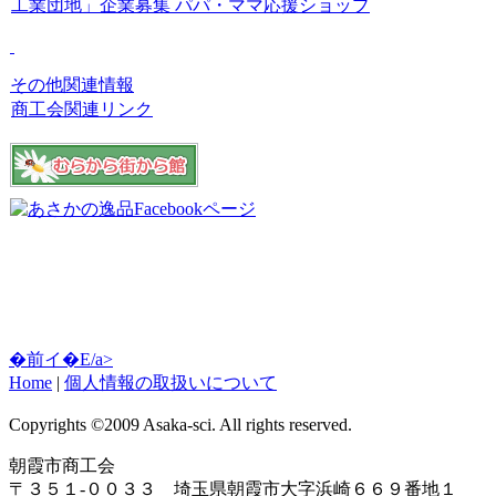
工業団地」企業募集
パパ・ママ応援ショップ
その他関連情報
商工会関連リンク
�前イ�E/a>
Home
|
個人情報の取扱いについて
Copyrights ©2009 Asaka-sci. All rights reserved.
朝霞市商工会
〒３５１-００３３ 埼玉県朝霞市大字浜崎６６９番地１