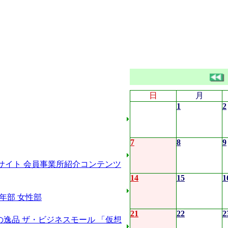
日
月
1
2
7
8
9
サイト
会員事業所紹介コンテンツ
14
15
1
年部
女性部
21
22
2
の逸品
ザ・ビジネスモール
「仮想