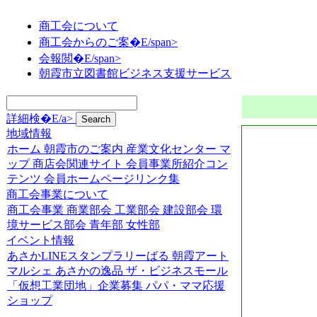
商工会について
商工会からのご案�E/span>
会報閲�E/span>
朝霞市立図書館ビジネス支援サービス
詳細検�E/a>
地域情報
ホーム
朝霞市のご案内
産業文化センター
マ
ップ
商店会関連サイト
会員事業所紹介コン
テンツ
会員ホームページリンク集
商工会事業について
商工会事業
商業部会
工業部会
建設部会
環
境サービス部会
青年部
女性部
イベント情報
あさかLINEスタンプラリーばる
朝霞アート
マルシェ
あさかの逸品
ザ・ビジネスモール
「仮想工業団地」企業募集
パパ・ママ応援
ショップ