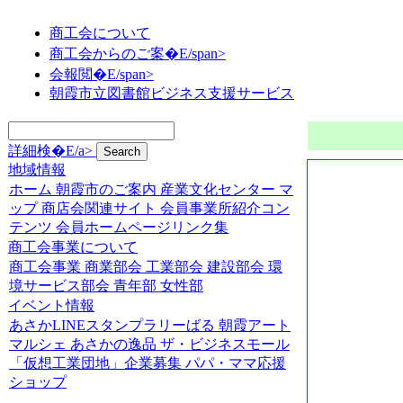
商工会について
商工会からのご案�E/span>
会報閲�E/span>
朝霞市立図書館ビジネス支援サービス
詳細検�E/a>
地域情報
ホーム
朝霞市のご案内
産業文化センター
マ
ップ
商店会関連サイト
会員事業所紹介コン
テンツ
会員ホームページリンク集
商工会事業について
商工会事業
商業部会
工業部会
建設部会
環
境サービス部会
青年部
女性部
イベント情報
あさかLINEスタンプラリーばる
朝霞アート
マルシェ
あさかの逸品
ザ・ビジネスモール
「仮想工業団地」企業募集
パパ・ママ応援
ショップ