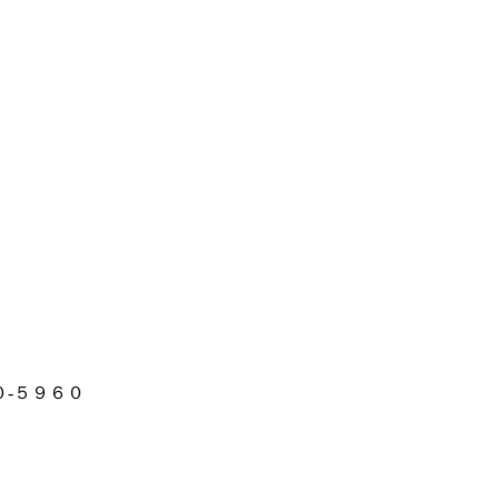
-５９６０