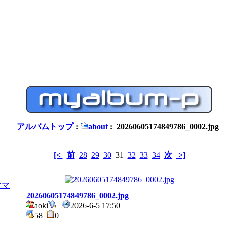
アルバムトップ
:
about
: 20260605174849786_0002.jpg
[<
前
28
29
30
31
32
33
34
次
>]
ママ
20260605174849786_0002.jpg
aoki
2026-6-5 17:50
58
0