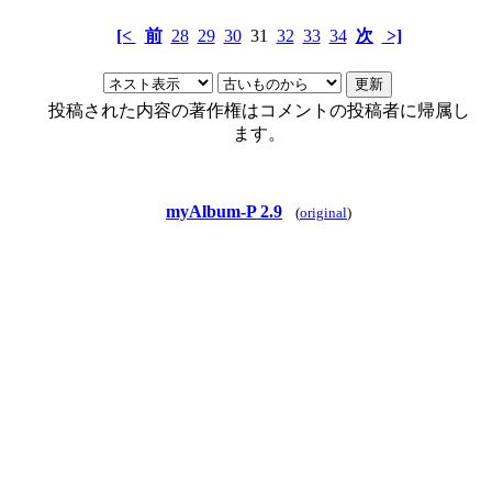
[<
前
28
29
30
31
32
33
34
次
>]
投稿された内容の著作権はコメントの投稿者に帰属し
ます。
myAlbum-P 2.9
(
original
)