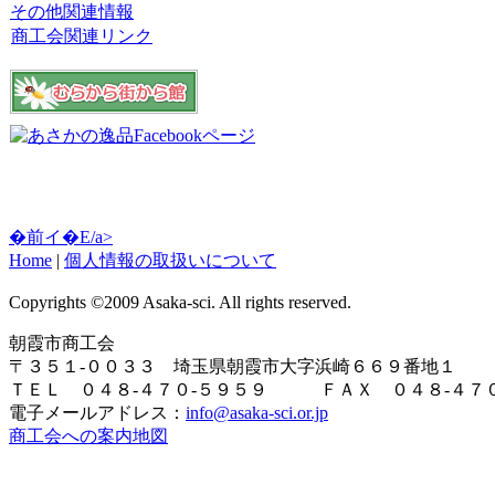
その他関連情報
商工会関連リンク
�前イ�E/a>
Home
|
個人情報の取扱いについて
Copyrights ©2009 Asaka-sci. All rights reserved.
朝霞市商工会
〒３５１-００３３ 埼玉県朝霞市大字浜崎６６９番地１
ＴＥＬ ０４８-４７０-５９５９ ＦＡＸ ０４８-４７０
電子メールアドレス：
info@asaka-sci.or.jp
商工会への案内地図