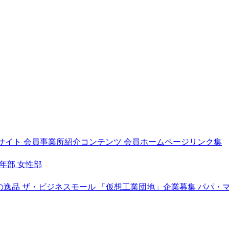
サイト
会員事業所紹介コンテンツ
会員ホームページリンク集
年部
女性部
の逸品
ザ・ビジネスモール
「仮想工業団地」企業募集
パパ・