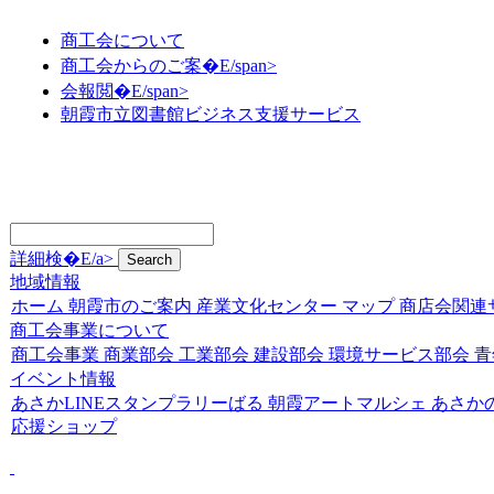
商工会について
商工会からのご案�E/span>
会報閲�E/span>
朝霞市立図書館ビジネス支援サービス
詳細検�E/a>
地域情報
ホーム
朝霞市のご案内
産業文化センター
マップ
商店会関連
商工会事業について
商工会事業
商業部会
工業部会
建設部会
環境サービス部会
青
イベント情報
あさかLINEスタンプラリーばる
朝霞アートマルシェ
あさか
応援ショップ