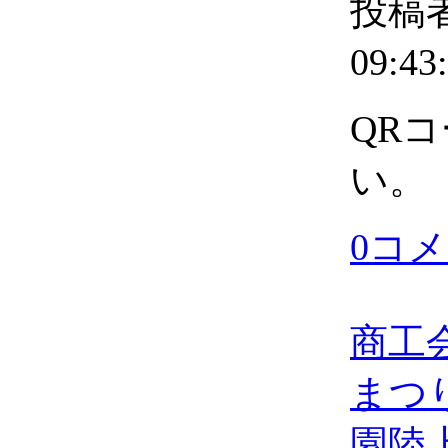
投稿者
09:43
QR
い。
0コ
商工
まつ
園陸