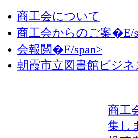
商工会について
商工会からのご案�E/sp
会報閲�E/span>
朝霞市立図書館ビジネ
商工
集し