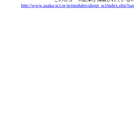
http://www.asaka-sci.or.jp/modules/about_sci/index.php?p