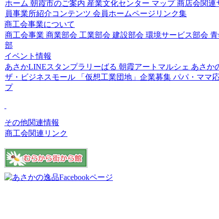
ホーム
朝霞市のご案内
産業文化センター
マップ
商店会関連
員事業所紹介コンテンツ
会員ホームページリンク集
商工会事業について
商工会事業
商業部会
工業部会
建設部会
環境サービス部会
青
部
イベント情報
あさかLINEスタンプラリーばる
朝霞アートマルシェ
あさか
ザ・ビジネスモール
「仮想工業団地」企業募集
パパ・ママ
プ
その他関連情報
商工会関連リンク