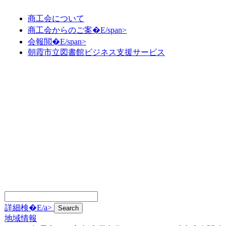
商工会について
商工会からのご案�E/span>
会報閲�E/span>
朝霞市立図書館ビジネス支援サービス
詳細検�E/a>
地域情報