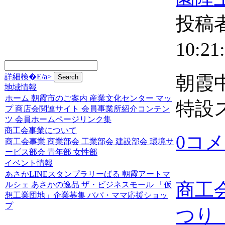
投稿者
10:21
詳細検�E/a>
朝霞
地域情報
ホーム
朝霞市のご案内
産業文化センター
マッ
特設
プ
商店会関連サイト
会員事業所紹介コンテン
ツ
会員ホームページリンク集
商工会事業について
0コ
商工会事業
商業部会
工業部会
建設部会
環境サ
ービス部会
青年部
女性部
イベント情報
あさかLINEスタンプラリーばる
朝霞アートマ
商工
ルシェ
あさかの逸品
ザ・ビジネスモール
「仮
想工業団地」企業募集
パパ・ママ応援ショッ
プ
つり