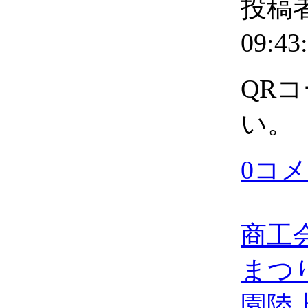
投稿者
09:43
QR
い。
0コ
商工
まつ
園陸