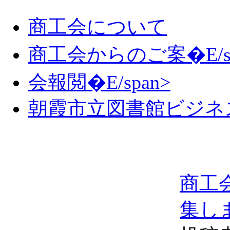
商工会について
商工会からのご案�E/sp
会報閲�E/span>
朝霞市立図書館ビジネ
商工
集し